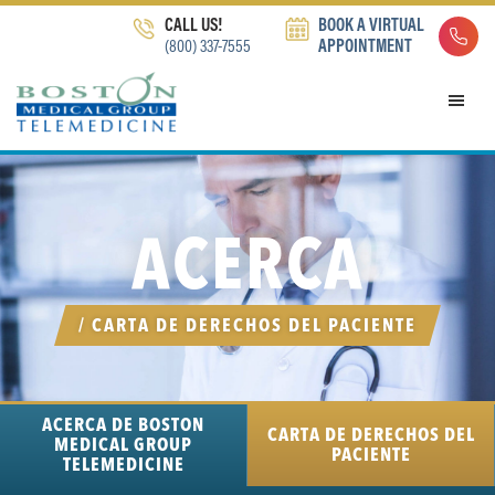
Skip
Skip
Skip
CALL US!
BOOK A VIRTUAL
to
to
to
(800) 337-7555
APPOINTMENT
primary
main
footer
navigation
content
ACERCA
/ CARTA DE DERECHOS DEL PACIENTE
ACERCA DE BOSTON
CARTA DE DERECHOS DEL
MEDICAL GROUP
PACIENTE
TELEMEDICINE