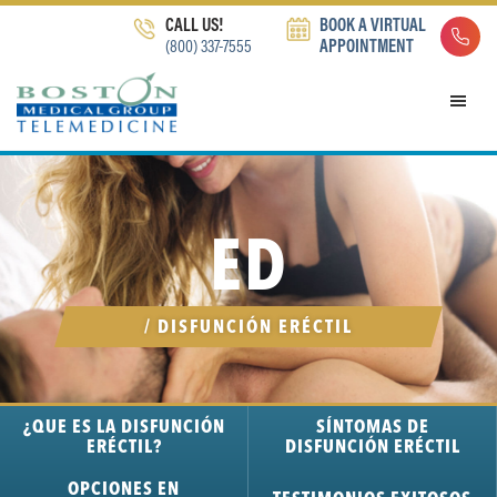
Skip
Skip
Skip
CALL US!
BOOK A VIRTUAL
to
to
to
(800) 337-7555
APPOINTMENT
primary
main
footer
navigation
content
ED
/ DISFUNCIÓN ERÉCTIL
¿QUE ES LA DISFUNCIÓN
SÍNTOMAS DE
ERÉCTIL?
DISFUNCIÓN ERÉCTIL
OPCIONES EN