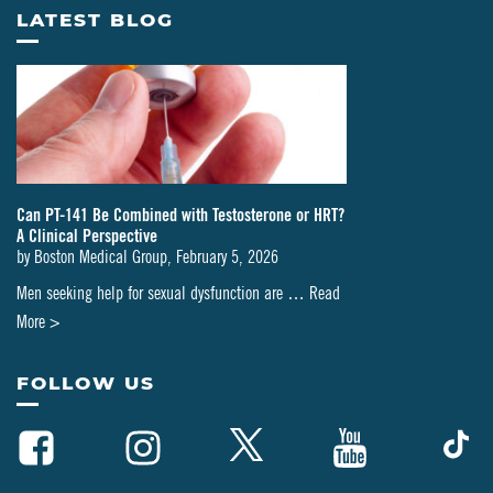
LATEST BLOG
Can PT-141 Be Combined with Testosterone or HRT?
A Clinical Perspective
by
Boston Medical Group
,
February 5, 2026
Men seeking help for sexual dysfunction are …
Read
about
More >
Can
PT-
FOLLOW US
141
Be
Combined
with