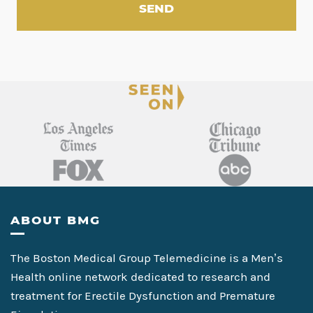
YYYY
n
e
t
n
m
t
e
D
n
a
t
t
T
e
i
m
e
Footer
ABOUT BMG
The Boston Medical Group Telemedicine is a Men’s
Health online network dedicated to research and
treatment for Erectile Dysfunction and Premature