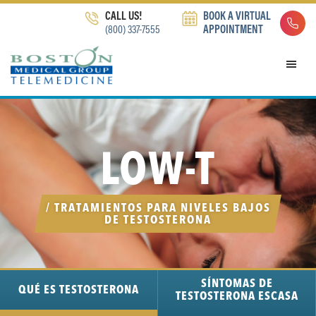
Skip
Skip
Skip
CALL US!
BOOK A VIRTUAL
to
to
to
(800) 337-7555
APPOINTMENT
primary
main
footer
navigation
content
LOW-T
/ TRATAMIENTOS PARA NIVELES BAJOS
DE TESTOSTERONA
SÍNTOMAS DE
QUÉ ES
TESTOSTERONA
TESTOSTERONA ESCASA