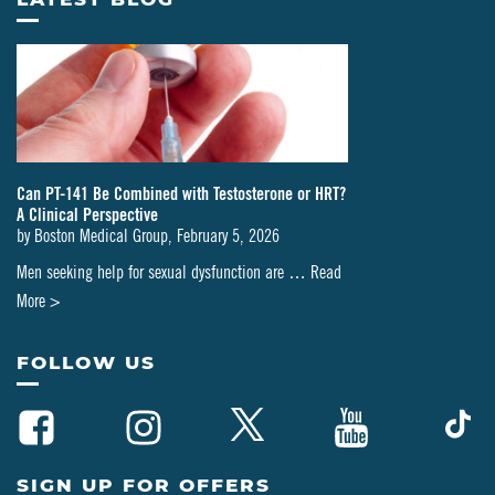
Can PT-141 Be Combined with Testosterone or HRT?
A Clinical Perspective
by
Boston Medical Group
,
February 5, 2026
Men seeking help for sexual dysfunction are …
Read
about
More >
Can
PT-
FOLLOW US
141
Be
Combined
with
SIGN UP FOR OFFERS