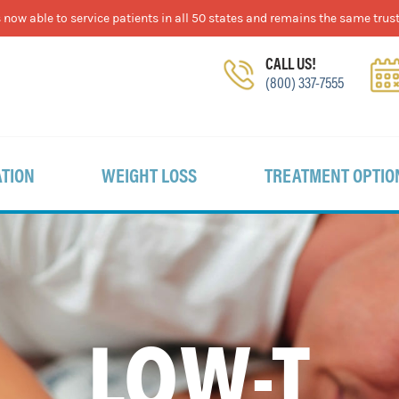
now able to service patients in all 50 states and remains the same trust
CALL US!
(800) 337-7555
TION
WEIGHT LOSS
TREATMENT OPTIO
LOW-T