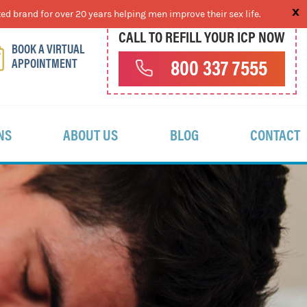
ed brand for over 20 years helping men improve their sex life.
CALL TO REFILL YOUR ICP NOW
BOOK A VIRTUAL
APPOINTMENT
800 337 7555
NS
ABOUT US
BLOG
CONTACT